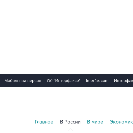
Мобильная версия
Об "Интерфаксе"
Interfax.com
Интерфак
Главное
В России
В мире
Экономик