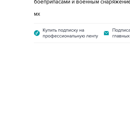
боеприпасами и военным снаряжением
мх
Купить подписку на
Подписа
профессиональную ленту
главных
10:40, 9 августа 2026