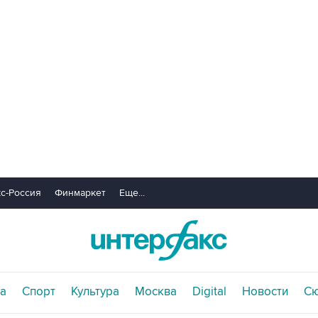
с-Россия
Финмаркет
Еще...
а
Спорт
Культура
Москва
Digital
Новости
С