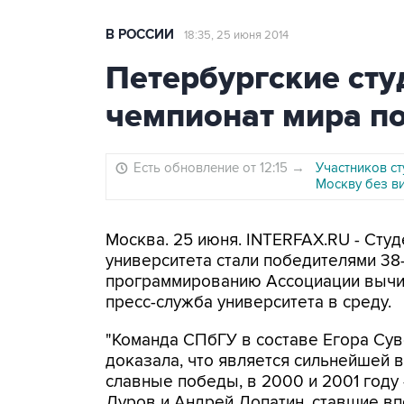
В РОССИИ
18:35, 25 июня 2014
Петербургские ст
чемпионат мира п
Есть обновление от 12:15
→
Участников с
Москву без в
Москва. 25 июня. INTERFAX.RU - Сту
университета стали победителями 38
программированию Ассоциации вычис
пресс-служба университета в среду.
"Команда СПбГУ в составе Егора Сув
доказала, что является сильнейшей 
славные победы, в 2000 и 2001 году 
Дуров и Андрей Лопатин, ставшие в