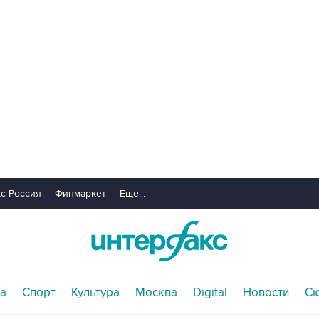
с-Россия
Финмаркет
Еще...
а
Спорт
Культура
Москва
Digital
Новости
С