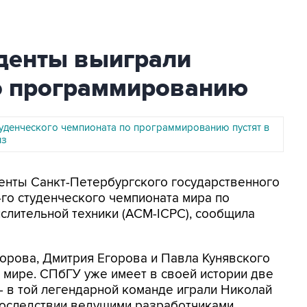
уденты выиграли
о программированию
туденческого чемпионата по программированию пустят в
из
денты Санкт-Петербургского государственного
-го студенческого чемпионата мира по
лительной техники (ACM-ICPC), сообщила
орова, Дмитрия Егорова и Павла Кунявского
в мире. СПбГУ уже имеет в своей истории две
- в той легендарной команде играли Николай
последствии ведущими разработчиками