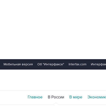
Мобильная версия
Об "Интерфаксе"
Interfax.com
Интерфак
Главное
В России
В мире
Экономик