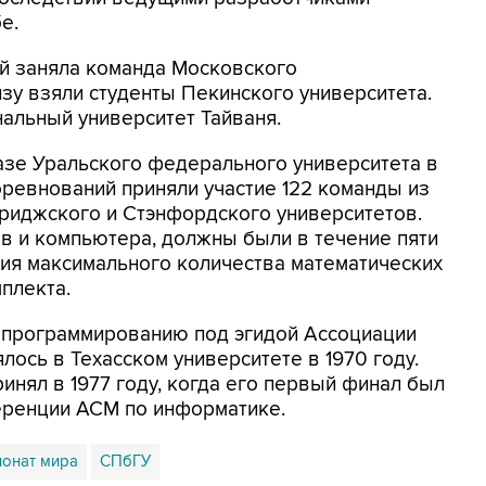
е.
ий заняла команда Московского
нзу взяли студенты Пекинского университета.
альный университет Тайваня.
базе Уральского федерального университета в
оревнований приняли участие 122 команды из
мбриджского и Стэнфордского университетов.
ов и компьютера, должны были в течение пяти
ия максимального количества математических
плекта.
 программированию под эгидой Ассоциации
лось в Техасском университете в 1970 году.
нял в 1977 году, когда его первый финал был
еренции ACM по информатике.
онат мира
СПбГУ