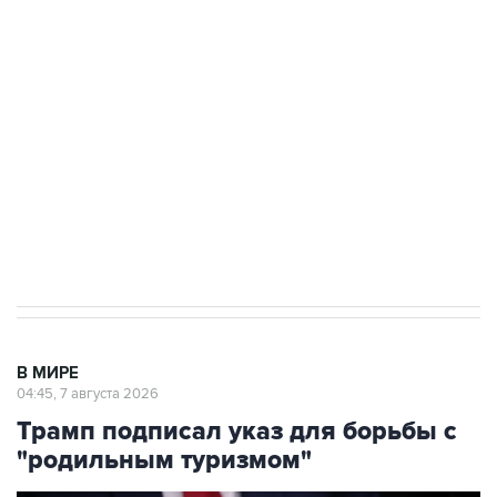
подростков, готовивших теракт на объекте
Росгвардии
Как российские медицинские технологии
выходят на мировые рынки
Социальная реклама, АНО «Национальные приоритеты».
ИНН 7725383515 Erid: F7NfYUJCUneVdTRF8PRs
Аксенов сообщил о четвертом погибшем в
результате атаки ВСУ на Крым
В МИРЕ
04:45, 7 августа 2026
Трамп подписал указ для борьбы с
"родильным туризмом"