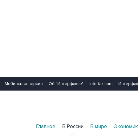
Мобильная версия
Об "Интерфаксе"
Interfax.com
Интерфак
Главное
В России
В мире
Экономик