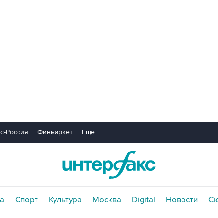
с-Россия
Финмаркет
Еще...
а
Спорт
Культура
Москва
Digital
Новости
С