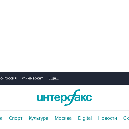
с-Россия
Финмаркет
Еще...
а
Спорт
Культура
Москва
Digital
Новости
С