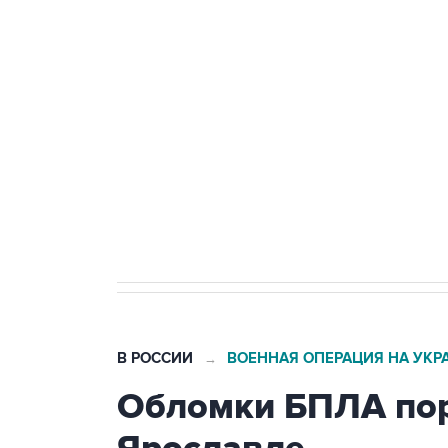
Путин сообщил о решении сосре
тыла Минобороны
Как российские медицинские т
Социальная реклама, АНО «Национальные приоритеты».
И
Трамп заявил, что переговоры 
В РОССИИ
ВОЕННАЯ ОПЕРАЦИЯ НА УКР
→
Обломки БПЛА пор