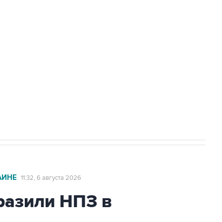
доточить в одних руках все службы
ехнологии выходят на мировые рынки
НН 7725383515 Erid: F7NfYUJCUneVdTRF8PRs
с Ираном начнутся в понедельник
АИНЕ
11:32, 6 августа 2026
азили НПЗ в