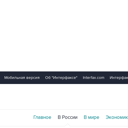
Мобильная версия
Об "Интерфаксе"
Interfax.com
Интерфак
Главное
В России
В мире
Экономик