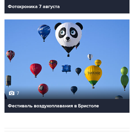
Фотохроника 7 августа
7
Фестиваль воздухоплавания в Бристоле