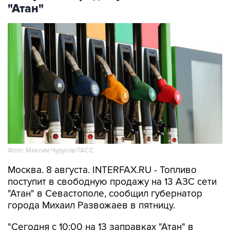
Фото: Максим Чурусов/ТАСС
Москва. 8 августа. INTERFAX.RU - Топливо
поступит в свободную продажу на 13 АЗС сети
"Атан" в Севастополе, сообщил губернатор
города Михаил Развожаев в пятницу.
"Сегодня с 10:00 на 13 заправках "Атан" в
свободной продаже топливо марок Аи-95 Ultra,
ДТ Ultra, ДТ и Аи-100. Объем лимитов по всем