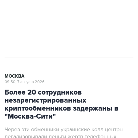
Социальная реклама, АНО «Национальные приоритеты».
ИНН 7725383515 Erid: F7NfYUJCUneVdTRF8PRs
Аксенов сообщил о четвертом погибшем в
результате атаки ВСУ на Крым
МОСКВА
09:50, 7 августа 2026
Более 20 сотрудников
незарегистрированных
криптообменников задержаны в
"Москва-Сити"
Через эти обменники украинские колл-центры
легализовывали деньги жертв телефонных
мошенников, заявили в ФСБ