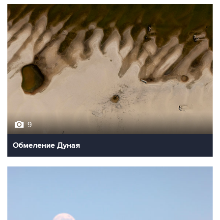
9
Обмеление Дуная