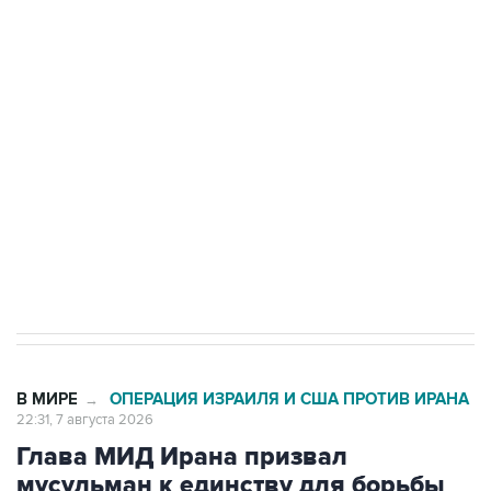
подростков, готовивших теракт на объекте
Росгвардии
Беспилотные технологии и ИИ на службе у
электросетевых объектов и агрокомплексов
Социальная реклама, АНО «Национальные приоритеты».
ИНН 7725383515 Erid: F7NfYUJCUneVdwcydK6A
Кабмин РФ разрешил до 1 июля 2027 года
импорт, выпуск и обращение бензина Евро 2,
Евро 3, Евро 4
В МИРЕ
ОПЕРАЦИЯ ИЗРАИЛЯ И США ПРОТИВ ИРАНА
→
22:31, 7 августа 2026
Глава МИД Ирана призвал
мусульман к единству для борьбы