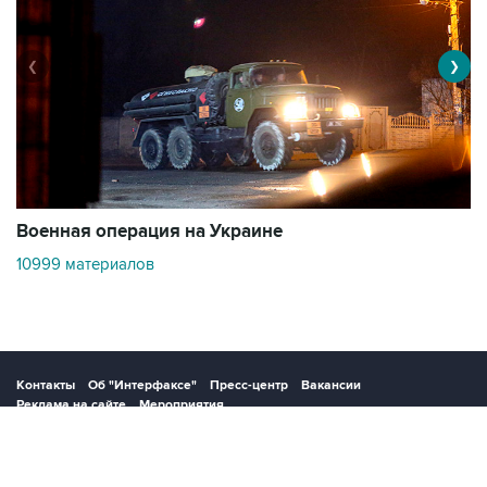
❮
❯
Военная операция на Украине
О
10999 материалов
3
Контакты
Об "Интерфаксе"
Пресс-центр
Вакансии
Реклама на сайте
Мероприятия