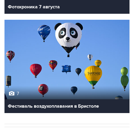
Фотохроника 7 августа
7
Фестиваль воздухоплавания в Бристоле