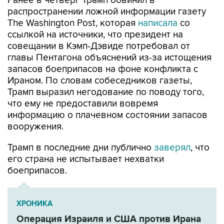
Ранее в четверг Трамп обвинил в
распространении ложной информации газету
The Washington Post, которая
написала
со
ссылкой на источники, что президент на
совещании в Кэмп-Дэвиде потребовал от
главы Пентагона объяснений из-за истощения
запасов боеприпасов на фоне конфликта с
Ираном. По словам собеседников газеты,
Трамп выразил негодование по поводу того,
что ему не предоставили вовремя
информацию о плачевном состоянии запасов
вооружения.
Трамп в последние дни публично
заверял
, что
его страна не испытывает нехватки
боеприпасов.
ХРОНИКА
Операция Израиля и США против Ирана