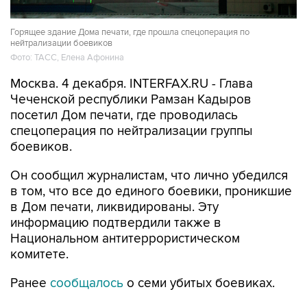
Горящее здание Дома печати, где прошла спецоперация по
нейтрализации боевиков
Фото: ТАСС, Елена Афонина
Москва. 4 декабря. INTERFAX.RU - Глава
Чеченской республики Рамзан Кадыров
посетил Дом печати, где проводилась
спецоперация по нейтрализации группы
боевиков.
Он сообщил журналистам, что лично убедился
в том, что все до единого боевики, проникшие
в Дом печати, ликвидированы. Эту
информацию подтвердили также в
Национальном антитеррористическом
комитете.
Ранее
сообщалось
о семи убитых боевиках.