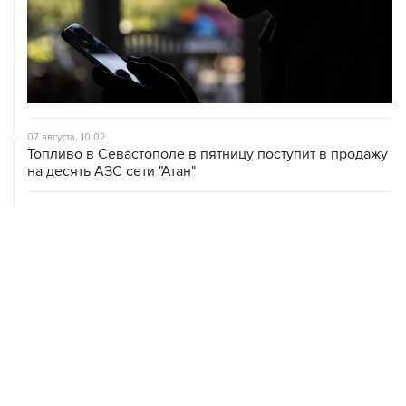
07 августа, 10:02
Топливо в Севастополе в пятницу поступит в продажу
на десять АЗС сети "Атан"
07 августа, 09:12
Очаги возгорания на объекте Wildberries в
Свердловской области локализованы
07 августа, 08:03
С атакованного дронами склада в Екатеринбурге
эвакуировали 800 человек
07 августа, 07:46
В Екатеринбурге тушат пожар на логистическом
объекте Wildberries