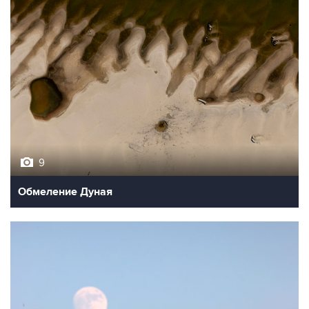
9
Обмеление Дуная