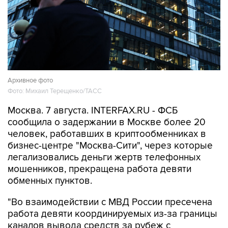
Архивное фото
Фото: Михаил Терещенко/ТАСС
Москва. 7 августа. INTERFAX.RU - ФСБ
сообщила о задержании в Москве более 20
человек, работавших в криптообменниках в
бизнес-центре "Москва-Сити", через которые
легализовались деньги жертв телефонных
мошенников, прекращена работа девяти
обменных пунктов.
"Во взаимодействии с МВД России пресечена
работа девяти координируемых из-за границы
каналов вывода средств за рубеж с
использованием криптовалюты. В Москве в
бизнес-центре "Москва-Сити" задержаны