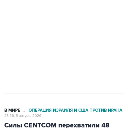
Путин сообщил о решении сосредоточить в
одних руках все службы тыла Минобороны
Как российские медицинские технологии
выходят на мировые рынки
Социальная реклама, АНО «Национальные приоритеты».
ИНН 7725383515 Erid: F7NfYUJCUneVdTRF8PRs
Трамп заявил, что переговоры с Ираном
начнутся в понедельник
В МИРЕ
ОПЕРАЦИЯ ИЗРАИЛЯ И США ПРОТИВ ИРАНА
→
23:56, 5 августа 2026
Силы CENTCOM перехватили 48