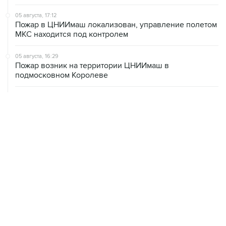
05 августа, 17:12
Пожар в ЦНИИмаш локализован, управление полетом
МКС находится под контролем
05 августа, 16:29
Пожар возник на территории ЦНИИмаш в
подмосковном Королеве
05 августа, 16:15
В Домодедово проверят состояние водных объектов
после повреждения склада бытовой химии
05 августа, 16:10
Неизвестность в части бюджета не позволяет ЦБ
уверенно говорить о скором допснижении ставки
05 августа, 15:24
В Иркутской области экипаж пропавшей Cessna
вышел на связь