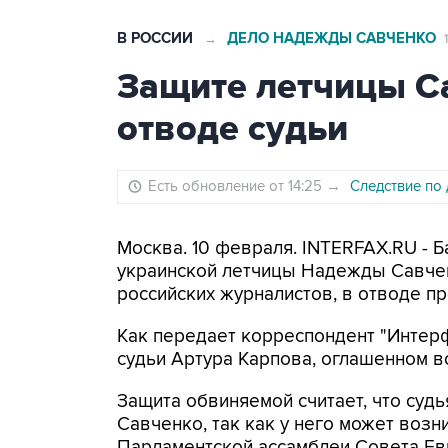
В РОССИИ
ДЕЛО НАДЕЖДЫ САВЧЕНКО
→
Защите летчицы С
отводе судьи
Есть обновление от 14:25
→
Следствие по 
Москва. 10 февраля. INTERFAX.RU - 
украинской летчицы Надежды Савчен
российских журналистов, в отводе п
Как передает корреспондент "Интерф
судьи Артура Карпова, оглашенном в
Защита обвиняемой считает, что судь
Савченко, так как у него может возни
Парламентской ассамблеи Совета Ев