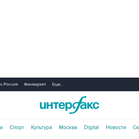
с-Россия
Финмаркет
Еще...
а
Спорт
Культура
Москва
Digital
Новости
С