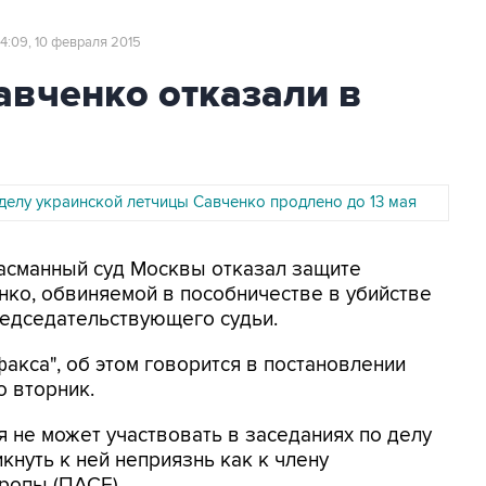
14:09, 10 февраля 2015
авченко отказали в
делу украинской летчицы Савченко продлено до 13 мая
Басманный суд Москвы отказал защите
ко, обвиняемой в пособничестве в убийстве
редседательствующего судьи.
акса", об этом говорится в постановлении
о вторник.
я не может участвовать в заседаниях по делу
кнуть к ней неприязнь как к члену
ропы (ПАСЕ).