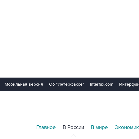
Мобильная версия
Об "Интерфаксе"
Interfax.com
Интерфак
Главное
В России
В мире
Экономик