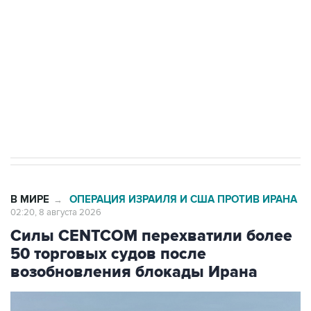
Беспилотные технологии и ИИ на службе у
электросетевых объектов и агрокомплексов
Социальная реклама, АНО «Национальные приоритеты».
ИНН 7725383515 Erid: F7NfYUJCUneVdwcydK6A
Кабмин РФ разрешил до 1 июля 2027 года
импорт, выпуск и обращение бензина Евро 2,
Евро 3, Евро 4
В МИРЕ
ОПЕРАЦИЯ ИЗРАИЛЯ И США ПРОТИВ ИРАНА
→
02:20, 8 августа 2026
Силы CENTCOM перехватили более
50 торговых судов после
возобновления блокады Ирана