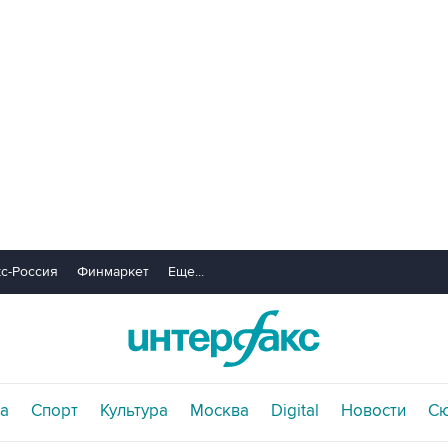
с-Россия
Финмаркет
Еще...
а
Спорт
Культура
Москва
Digital
Новости
С