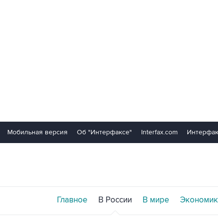
Мобильная версия
Об "Интерфаксе"
Interfax.com
Интерфак
Главное
В России
В мире
Экономик