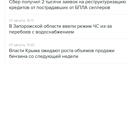
Сбер получил 2 тысячи заявок на реструктуризацию
кредитов от пострадавших от БПЛА селлеров
07 августа, 16:11
В Запорожской области ввели режим ЧС из-за
перебоев с водоснабжением
07 августа, 15:43
Власти Крыма ожидают роста объемов продажи
бензина со следующей недели
07 августа, 15:17
ВС рассмотрит 10 августа иск об отмене регистрации
списка кандидатов от "Яблока" на выборы в ГД
07 августа, 14:37
Саудовская Аравия, Турция и Пакистан подписали
оборонное соглашение
07 августа, 14:29
"Яблоку" не удалось оспорить отказ в регистрации на
выборах в парламент Петербурга