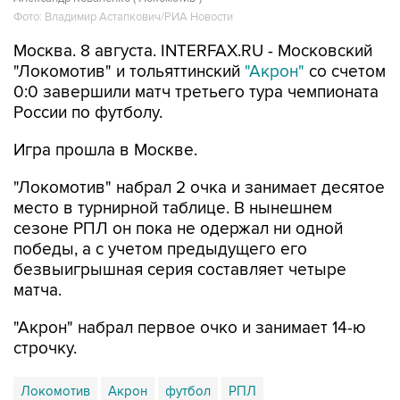
Фото: Владимир Астапкович/РИА Новости
Москва. 8 августа. INTERFAX.RU - Московский
"Локомотив" и тольяттинский
"Акрон"
со счетом
0:0 завершили матч третьего тура чемпионата
России по футболу.
Игра прошла в Москве.
"Локомотив" набрал 2 очка и занимает десятое
место в турнирной таблице. В нынешнем
сезоне РПЛ он пока не одержал ни одной
победы, а с учетом предыдущего его
безвыигрышная серия составляет четыре
матча.
"Акрон" набрал первое очко и занимает 14-ю
строчку.
Локомотив
Акрон
футбол
РПЛ