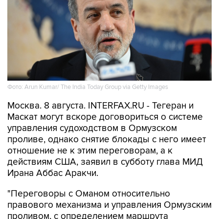
Фото: Arun Kumar/ The India Today Group via Getty Images
Москва. 8 августа. INTERFAX.RU - Тегеран и
Маскат могут вскоре договориться о системе
управления судоходством в Ормузском
проливе, однако снятие блокады с него имеет
отношение не к этим переговорам, а к
действиям США, заявил в субботу глава МИД
Ирана Аббас Аракчи.
"Переговоры с Оманом относительно
правового механизма и управления Ормузским
проливом, с определением маршрута