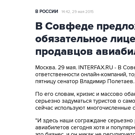
В РОССИИ
14:42, 29 мая 2015
В Совфеде предло
обязательное лиц
продавцов авиаби
Москва. 29 мая. INTERFAX.RU - В Со
ответственности онлайн-компаний, т
пятницу сенатор Владимир Полетаев.
По его словам, кризис и массово об
серьезно задуматься туристов о сам
сейчас используют многочисленные 
"И здесь наши сограждане серьезно 
авиабилетов сегодня хотя и популярн
это бизнес, и он никак не регулируе