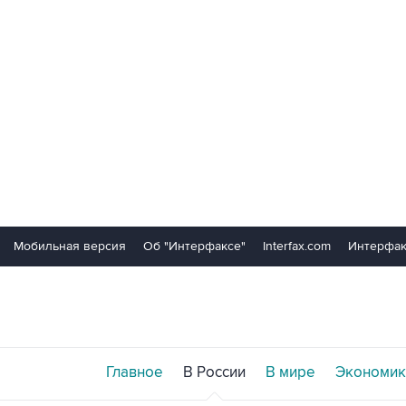
Мобильная версия
Об "Интерфаксе"
Interfax.com
Интерфак
Главное
В России
В мире
Экономик