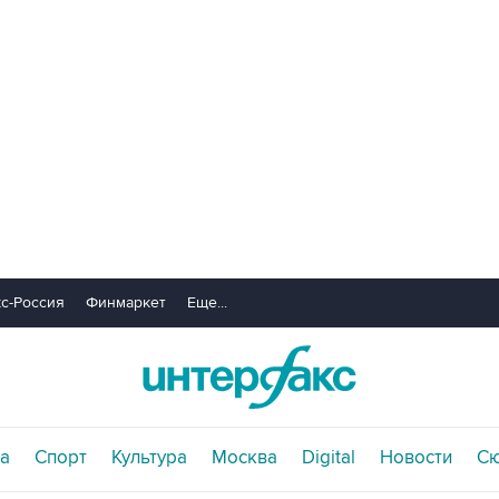
с-Россия
Финмаркет
Еще...
а
Спорт
Культура
Москва
Digital
Новости
С