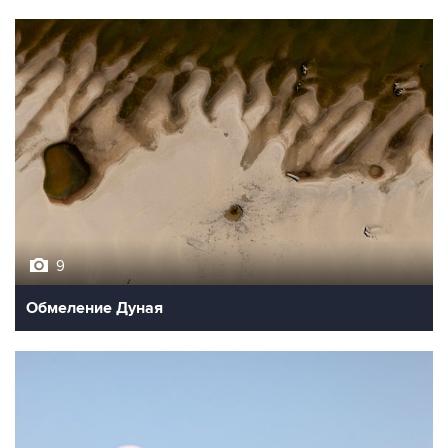
9
Обмеление Дуная