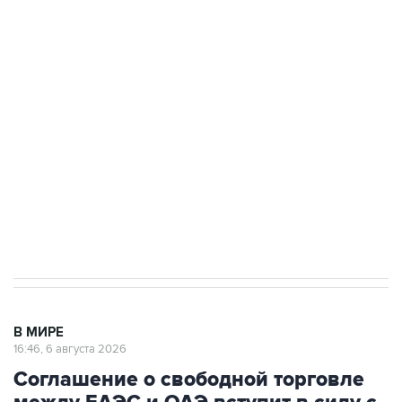
Путин сообщил о решении сосредоточить в
одних руках все службы тыла Минобороны
Как российские медицинские технологии
выходят на мировые рынки
Социальная реклама, АНО «Национальные приоритеты».
ИНН 7725383515 Erid: F7NfYUJCUneVdTRF8PRs
Трамп заявил, что переговоры с Ираном
начнутся в понедельник
В МИРЕ
16:46, 6 августа 2026
Соглашение о свободной торговле