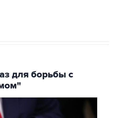
НН 7725383515 Erid: F7NfYUJCUneVdTRF8PRs
огибшем в результате атаки ВСУ на
аз для борьбы с
мом"