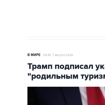
Социальная реклама, АНО «Национальные приоритеты».
И
Аксенов сообщил о четвертом п
Крым
В МИРЕ
04:45, 7 августа 2026
Трамп подписал ук
"родильным туриз