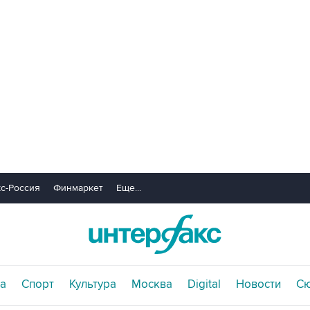
с-Россия
Финмаркет
Еще...
а
Спорт
Культура
Москва
Digital
Новости
С