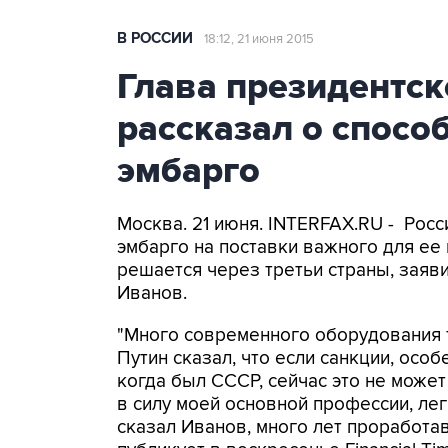
В РОССИИ
18:12, 21 июня 2015
Глава президентс
рассказал о спосо
эмбарго
Москва. 21 июня. INTERFAX.RU - Рос
эмбарго на поставки важного для ее
решается через третьи страны, заяв
Иванов.
"Много современного оборудования т
Путин сказал, что если санкции, осо
когда был СССР, сейчас это не може
в силу моей основной профессии, лег
сказал Иванов, много лет проработа