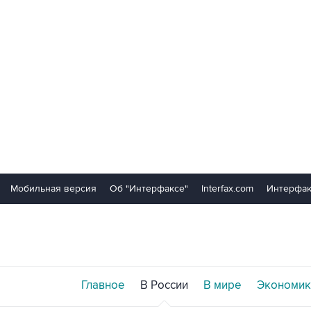
Мобильная версия
Об "Интерфаксе"
Interfax.com
Интерфак
Главное
В России
В мире
Экономик