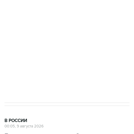
Промышленное предприятие в Самарской
области подверглось атаке БПЛА
Беспилотные технологии и ИИ на службе у
электросетевых объектов и агрокомплексов
Социальная реклама, АНО «Национальные приоритеты».
ИНН 7725383515 Erid: F7NfYUJCUneVdwcydK6A
Кабмин РФ разрешил до 1 июля 2027 года
импорт, выпуск и обращение бензина Евро 2,
Евро 3, Евро 4
В РОССИИ
00:05, 9 августа 2026