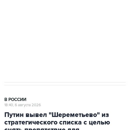
подростков, готовивших теракт на объекте
Росгвардии
Как российские медицинские технологии
выходят на мировые рынки
Социальная реклама, АНО «Национальные приоритеты».
ИНН 7725383515 Erid: F7NfYUJCUneVdTRF8PRs
Аксенов сообщил о четвертом погибшем в
результате атаки ВСУ на Крым
В РОССИИ
18:40, 6 августа 2026
Путин вывел "Шереметьево" из
стратегического списка с целью
снять препятствие для