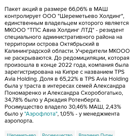
Пакет акций в размере 66,06% в МАШ
контролирует ООО "Шереметьево Холдинг",
единственным владельцем которого является
МКООО "ТПС Авиа Холдинг ЛТД" - резидент
специального административного района на
территории острова Октябрьский в
Калининградской области. Учредители МКООО
не раскрываются. До редомициляции, которая
произошла в конце 2022 года, компания была
зарегистрирована на Кипре с названием TPS
Avia Holding. Доля в 65,22% в TPS Avia Holding
была у траста в интересах семей Александра
Пономаренко и Александра Скоробогатько,
34,78% было у Аркадия Ротенберга.
Росимущество владело 30,46% МАШ, 2,43%
было у
"Аэрофлота"
, 1,05% - у менеджмента
аэропорта.
Шереметьево
Росимущество
Владимир Путин