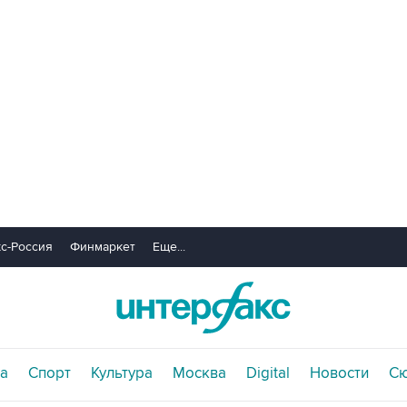
с-Россия
Финмаркет
Еще...
а
Спорт
Культура
Москва
Digital
Новости
С