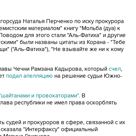
 горсуда Наталья Перченко по иску прокурора
мистским материалом" книгу "Мольба (дуа) к
 Поводом для этого стали "Аль-Фатиха" и другие
тскими" были названы цитаты из Корана - "Тебе
и" ("Аль-Фатиха"), "Не взывайте же ни к кому
лавы Чечни Рамзана Кадырова, который
счел
,
вет
подал апелляцию
на решение судьи Южно-
"шайтанами и провокаторами".
В
 глава республики не имел права оскорблять
ь судей и прокуроров в сфере, связанной с их
- сказала "Интерфаксу" официальный