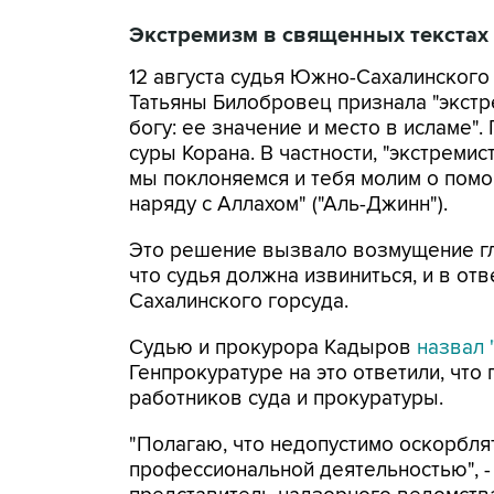
Экстремизм в священных текстах
12 августа судья Южно-Сахалинского
Татьяны Билобровец признала "экстре
богу: ее значение и место в исламе".
суры Корана. В частности, "экстремис
мы поклоняемся и тебя молим о помощ
наряду с Аллахом" ("Аль-Джинн").
Это решение вызвало возмущение г
что судья должна извиниться, и в от
Сахалинского горсуда.
Судью и прокурора Кадыров
назвал 
Генпрокуратуре на это ответили, что
работников суда и прокуратуры.
"Полагаю, что недопустимо оскорблят
профессиональной деятельностью", 