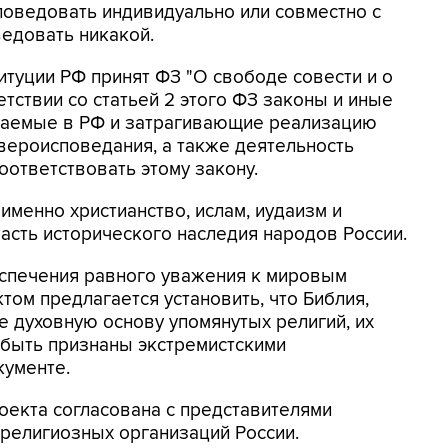
поведовать индивидуально или совместно с
едовать никакой.
итуции РФ принят ФЗ "О свободе совести и о
тствии со статьей 2 этого ФЗ законы и иные
маемые в РФ и затрагивающие реализацию
 вероисповедания, а также деятельность
ответствовать этому закону.
именно христианство, ислам, иудаизм и
сть исторического наследия народов России.
еспечения равного уважения к мировым
ом предлагается установить, что Библия,
е духовную основу упомянутых религий, их
т быть признаны экстремистскими
кументе.
оекта согласована с представителями
религиозных организаций России.