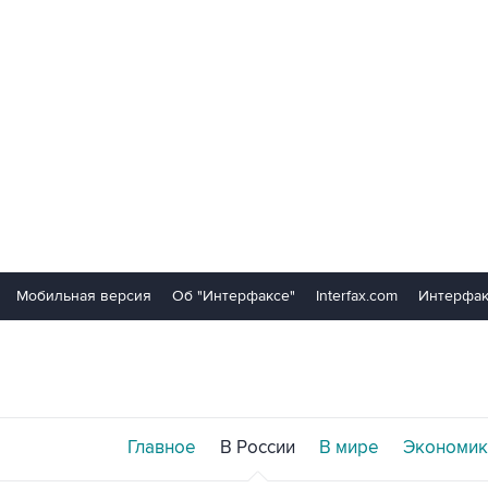
Мобильная версия
Об "Интерфаксе"
Interfax.com
Интерфак
Главное
В России
В мире
Экономик