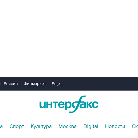
с-Россия
Финмаркет
Еще...
а
Спорт
Культура
Москва
Digital
Новости
С