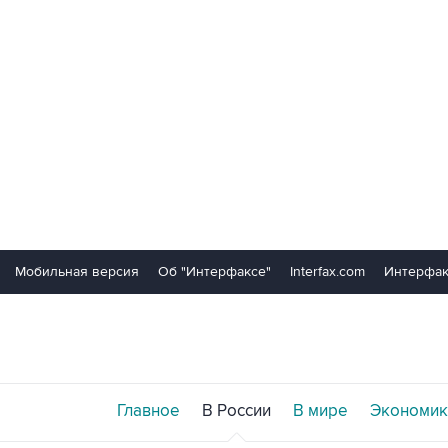
Мобильная версия
Об "Интерфаксе"
Interfax.com
Интерфак
Главное
В России
В мире
Экономик