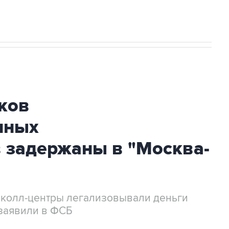
ков
нных
 задержаны в "Москва-
 колл-центры легализовывали деньги
заявили в ФСБ