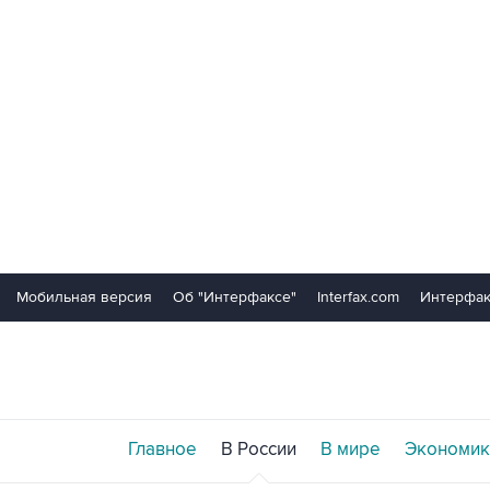
Мобильная версия
Об "Интерфаксе"
Interfax.com
Интерфак
Главное
В России
В мире
Экономик