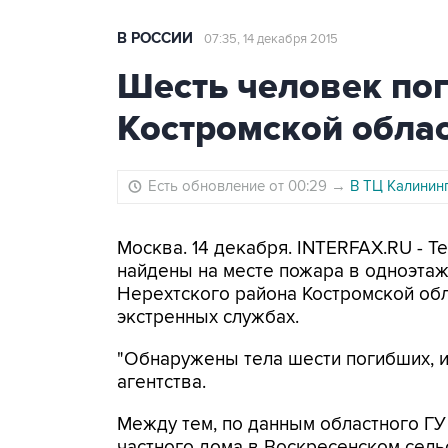
В РОССИИ
07:35, 14 декабря 2015
Шесть человек пог
Костромской обла
Есть обновление от 00:29
→
В ТЦ Калинин
Москва. 14 декабря. INTERFAX.RU - Т
найдены на месте пожара в одноэтаж
Нерехтского района Костромской обл
экстренных службах.
"Обнаружены тела шести погибших, из
агентства.
Между тем, по данным областного ГУ
частного дома в Воскресенском сель