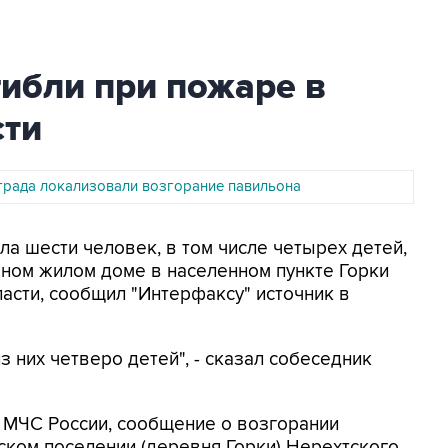
ибли при пожаре в
сти
града локализовали возгорание павильона
ела шести человек, в том числе четырех детей,
ном жилом доме в населенном пункте Горки
асти, сообщил "Интерфаксу" источник в
 них четверо детей", - сказал собеседник
 МЧС России, сообщение о возгорании
ском поселении (деревня Горки) Нерехтского