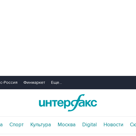
с-Россия
Финмаркет
Еще...
а
Спорт
Культура
Москва
Digital
Новости
С