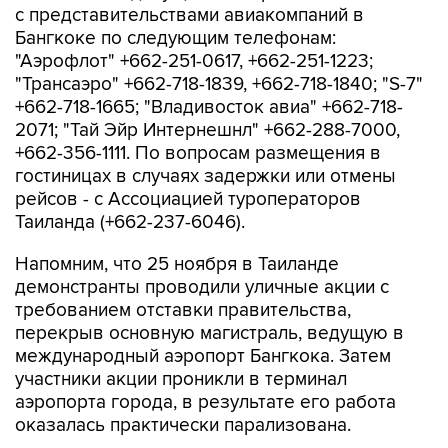
"Аэрофлот" +662-251-0617, +662-251-1223;
"Трансаэро" +662-718-1839, +662-718-1840; "S-7"
+662-718-1665; "Владивосток авиа" +662-718-
2071; "Тай Эйр Интернешнл" +662-288-7000,
+662-356-1111. По вопросам размещения в
гостиницах в случаях задержки или отмены
рейсов - с Ассоциацией туроператоров
Таиланда (+662-237-6046).
Напомним, что 25 ноября в Таиланде
демонстранты проводили уличные акции с
требованием отставки правительства,
перекрыв основную магистраль, ведущую в
международный аэропорт Бангкока. Затем
участники акции проникли в терминал
аэропорта города, в результате его работа
оказалась практически парализована.
Вылета из Бангкока в настоящее время