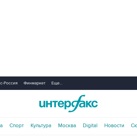
с-Россия
Финмаркет
Еще...
а
Спорт
Культура
Москва
Digital
Новости
С