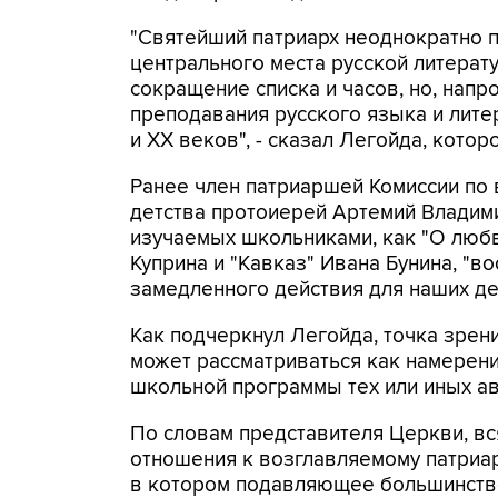
"Святейший патриарх неоднократно п
центрального места русской литерат
сокращение списка и часов, но, напр
преподавания русского языка и литер
и XX веков", - сказал Легойда, котор
Ранее член патриаршей Комиссии по 
детства протоиерей Артемий Влади
изучаемых школьниками, как "О любв
Куприна и "Кавказ" Ивана Бунина, "в
замедленного действия для наших де
Как подчеркнул Легойда, точка зрен
может рассматриваться как намерен
школьной программы тех или иных авт
По словам представителя Церкви, вся
отношения к возглавляемому патриа
в котором подавляющее большинство