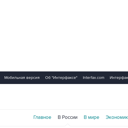
Мобильная версия
Об "Интерфаксе"
Interfax.com
Интерфак
Главное
В России
В мире
Экономик