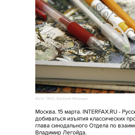
Фото: ТАСС, Валерий Матыцин
Москва. 15 марта. INTERFAX.RU - Рус
добиваться изъятия классических пр
глава синодального Отдела по взаи
Владимир Легойда.