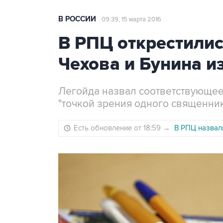
В РОССИИ
09:39, 15 марта 2016
В РПЦ открестилис
Чехова и Бунина 
Легойда назвал соответствующе
"точкой зрения одного священни
Есть обновление от 18:59
→
В РПЦ назвал