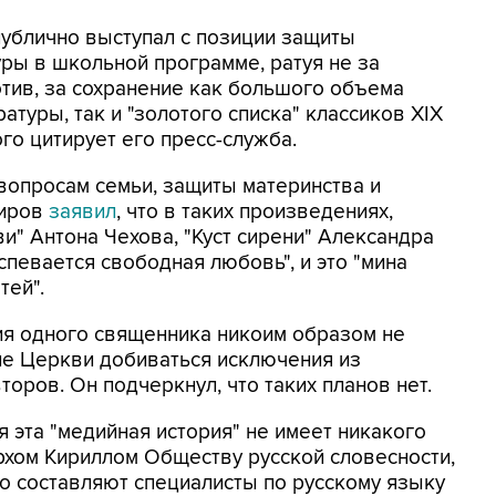
ублично выступал с позиции защиты
уры в школьной программе, ратуя не за
отив, за сохранение как большого объема
атуры, так и "золотого списка" классиков XIX
ого цитирует его пресс-служба.
вопросам семьи, защиты материнства и
миров
заявил
, что в таких произведениях,
и" Антона Чехова, "Куст сирени" Александра
оспевается свободная любовь", и это "мина
тей".
ия одного священника никоим образом не
ие Церкви добиваться исключения из
оров. Он подчеркнул, что таких планов нет.
 эта "медийная история" не имеет никакого
рхом Кириллом Обществу русской словесности,
 составляют специалисты по русскому языку