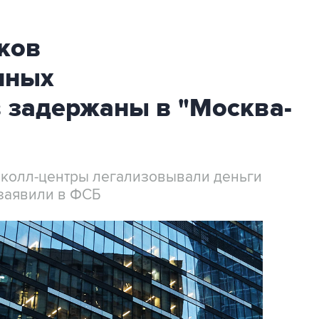
ков
нных
 задержаны в "Москва-
 колл-центры легализовывали деньги
заявили в ФСБ