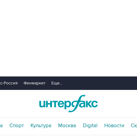
с-Россия
Финмаркет
Еще...
а
Спорт
Культура
Москва
Digital
Новости
С