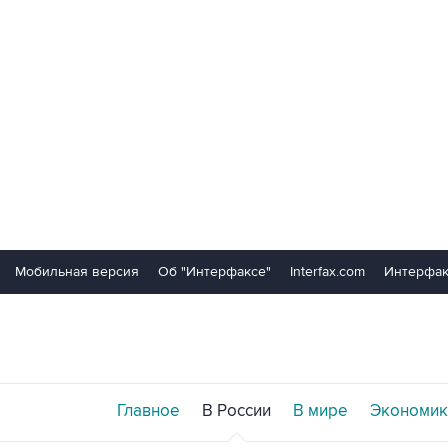
Мобильная версия
Об "Интерфаксе"
Interfax.com
Интерфак
Главное
В России
В мире
Экономик