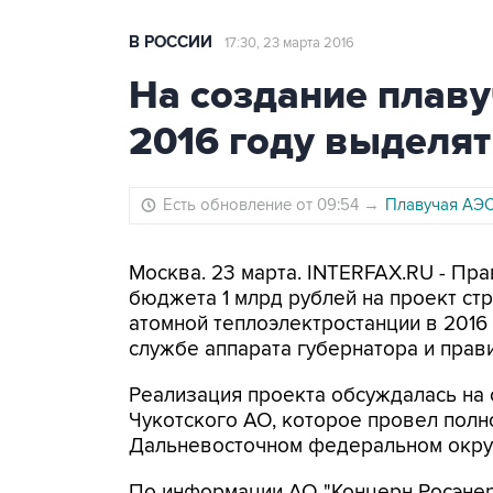
В РОССИИ
17:30, 23 марта 2016
На создание плаву
2016 году выделят
Есть обновление от 09:54
→
Плавучая АЭС
Москва. 23 марта. INTERFAX.RU - Пр
бюджета 1 млрд рублей на проект ст
атомной теплоэлектростанции в 2016 
службе аппарата губернатора и прав
Реализация проекта обсуждалась на
Чукотского АО, которое провел пол
Дальневосточном федеральном округ
По информации АО "Концерн Росэнер