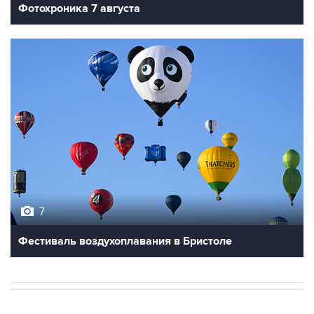
Фотохроника 7 августа
7
Фестиваль воздухоплавания в Бристоле