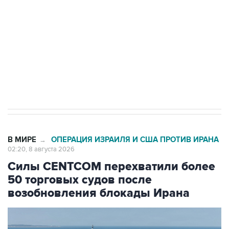
Беспилотные технологии и ИИ на службе у
электросетевых объектов и агрокомплексов
Социальная реклама, АНО «Национальные приоритеты».
ИНН 7725383515 Erid: F7NfYUJCUneVdwcydK6A
Кабмин РФ разрешил до 1 июля 2027 года
импорт, выпуск и обращение бензина Евро 2,
Евро 3, Евро 4
В МИРЕ
ОПЕРАЦИЯ ИЗРАИЛЯ И США ПРОТИВ ИРАНА
→
02:20, 8 августа 2026
Силы CENTCOM перехватили более
50 торговых судов после
возобновления блокады Ирана