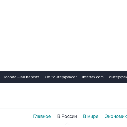
Мобильная версия
Об "Интерфаксе"
Interfax.com
Интерфак
Главное
В России
В мире
Экономик