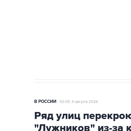
БПЛА
Беспилотные технологии и ИИ н
агрокомплексов
Социальная реклама, АНО «Национальные приоритеты».
И
Кабмин РФ разрешил до 1 июля 
бензина Евро 2, Евро 3, Евро 4
В РОССИИ
00:05, 9 августа 2026
Ряд улиц перекрою
"Лужников" из-за 