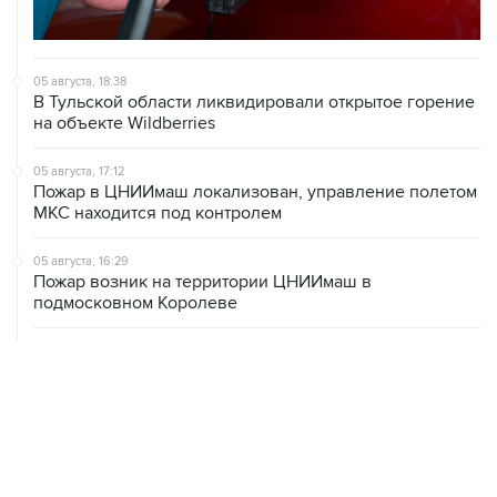
05 августа, 18:38
В Тульской области ликвидировали открытое горение
на объекте Wildberries
05 августа, 17:12
Пожар в ЦНИИмаш локализован, управление полетом
МКС находится под контролем
05 августа, 16:29
Пожар возник на территории ЦНИИмаш в
подмосковном Королеве
05 августа, 16:15
В Домодедово проверят состояние водных объектов
после повреждения склада бытовой химии
05 августа, 16:10
Неизвестность в части бюджета не позволяет ЦБ
уверенно говорить о скором допснижении ставки
05 августа, 15:24