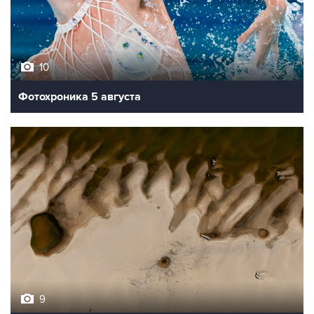
10
Фотохроника 5 августа
9
Обмеление Дуная