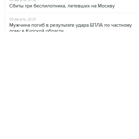
06 августа, 01:38
Сбиты три беспилотника, летевших на Москву
05 августа, 22:27
Мужчина погиб в результате удара БПЛА по частному
дому в Курской области
05 августа, 20:30
Что произошло за день: среда, 5 августа
05 августа, 19:10
Росстат отметил снижение розничных цен на бензин
за неделю на 1,09%
ХРОНИКИ СОБЫТИЙ