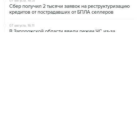
07 августа, 16:11
В Запорожской области ввели режим ЧС из-за
перебоев с водоснабжением
07 августа, 15:43
Власти Крыма ожидают роста объемов продажи
бензина со следующей недели
07 августа, 15:17
ВС рассмотрит 10 августа иск об отмене регистрации
списка кандидатов от "Яблока" на выборы в ГД
ХРОНИКИ СОБЫТИЙ