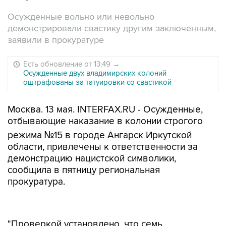
Осужденные вольно или невольно
демонстрировали свастику другим заключенным,
заявили в прокуратуре
Есть обновление от 13:49
→
Осужденные двух владимирских колоний
оштрафованы за татуировки со свастикой
Москва. 13 мая. INTERFAX.RU - Осужденные,
отбывающие наказание в колонии строгого
режима №15 в городе Ангарск Иркутской
области, привлечены к ответственности за
демонстрацию нацистской символики,
сообщила в пятницу региональная
прокуратура.
"Проверкой установлено, что семь
осужденных ИК-15, имея на теле