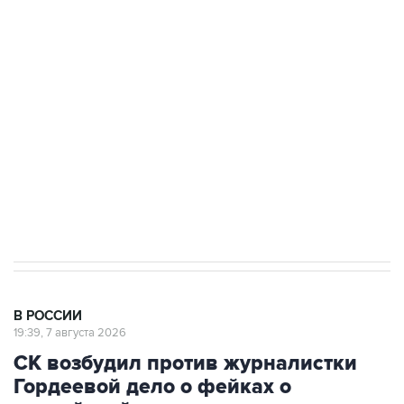
подростков, готовивших теракт на объекте
Росгвардии
Беспилотные технологии и ИИ на службе у
электросетевых объектов и агрокомплексов
Социальная реклама, АНО «Национальные приоритеты».
ИНН 7725383515 Erid: F7NfYUJCUneVdwcydK6A
Аксенов сообщил о четвертом погибшем в
результате атаки ВСУ на Крым
В РОССИИ
19:39, 7 августа 2026
СК возбудил против журналистки
Гордеевой дело о фейках о