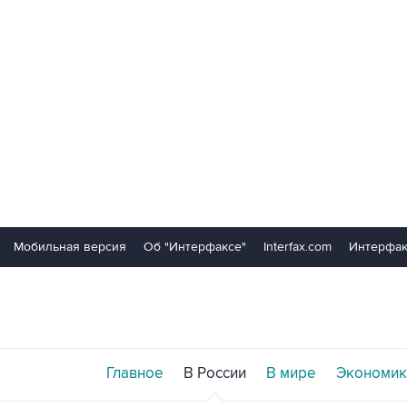
Мобильная версия
Об "Интерфаксе"
Interfax.com
Интерфак
Главное
В России
В мире
Экономик