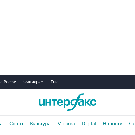
с-Россия
Финмаркет
Еще...
а
Спорт
Культура
Москва
Digital
Новости
С