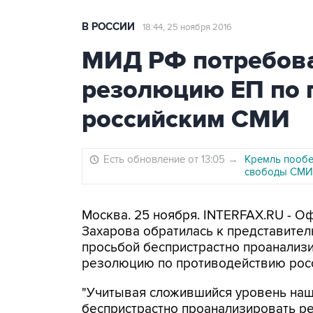
В РОССИИ
18:44, 25 ноября 2016
МИД РФ потребова
резолюцию ЕП по 
российским СМИ
Есть обновление от 13:05
→
Кремль пообе
свободы СМИ 
Москва. 25 ноября. INTERFAX.RU - 
Захарова обратилась к представите
просьбой беспристрастно проанализ
резолюцию по противодействию росс
"Учитывая сложившийся уровень наш
беспристрастно проанализировать р