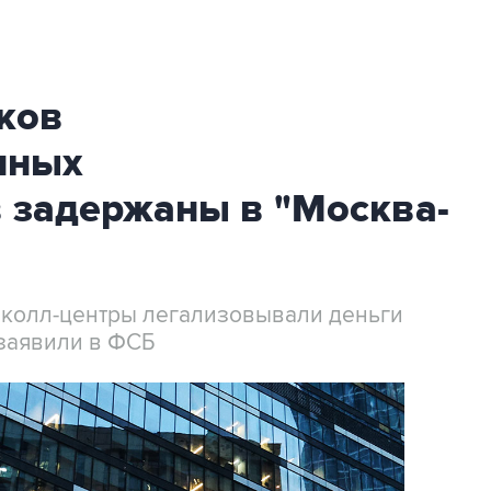
ков
нных
 задержаны в "Москва-
 колл-центры легализовывали деньги
заявили в ФСБ