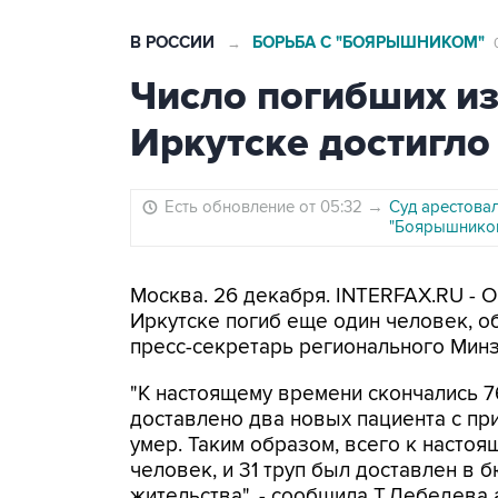
В РОССИИ
БОРЬБА С "БОЯРЫШНИКОМ"
→
Число погибших из
Иркутске достигло
Есть обновление от 05:32
→
Суд арестова
"Боярышником
Москва. 26 декабря. INTERFAX.RU - 
Иркутске погиб еще один человек, о
пресс-секретарь регионального Мин
"К настоящему времени скончались 7
доставлено два новых пациента с пр
умер. Таким образом, всего к насто
человек, и 31 труп был доставлен в 
жительства", - сообщила Т.Лебедева 