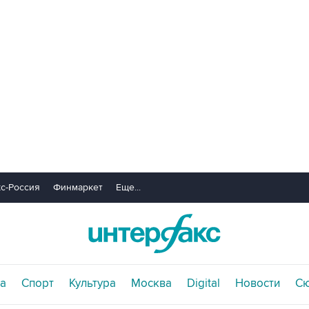
с-Россия
Финмаркет
Еще...
а
Спорт
Культура
Москва
Digital
Новости
С