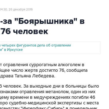
04:30, 26 декабря 2016
-за "Боярышника" в
 76 человек
л четырех фигурантов дела об отравлении
" в Иркутске
От отравления суррогатным алкоголем в
бщее число жертв достигло 76, сообщила
здрава Татьяна Лебедева.
6 человек. За выходные дни в больницы было
изнаками отравления метанолом, один из них
ящему времени в медучреждениях погибли 46
бюро судебно-медицинской экспертизы с места
агентству "Интерфакс-Сибирь" в понедельник.