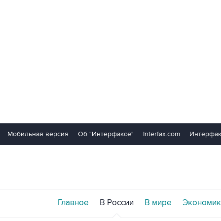
Мобильная версия
Об "Интерфаксе"
Interfax.com
Интерфак
Главное
В России
В мире
Экономик