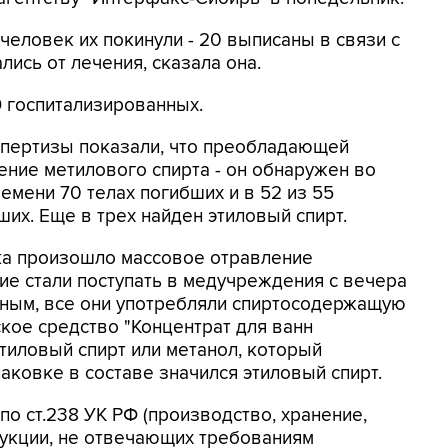
 человек их покинули - 20 выписаны в связи с
лись от лечения, сказала она.
9 госпитализированных.
спертизы показали, что преобладающей
ение метилового спирта - он обнаружен во
емени 70 телах погибших и в 52 из 55
их. Еще в трех найден этиловый спирт.
ка произошло массовое отравление
е стали поступать в медучреждения с вечера
нным, все они употребляли спиртосодержащую
кое средство "Концентрат для ванн
тиловый спирт или метанол, который
паковке в составе значился этиловый спирт.
о ст.238 УК РФ (производство, хранение,
дукции, не отвечающих требованиям