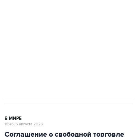
Путин сообщил о решении сосредоточить в
одних руках все службы тыла Минобороны
Как российские медицинские технологии
выходят на мировые рынки
Социальная реклама, АНО «Национальные приоритеты».
ИНН 7725383515 Erid: F7NfYUJCUneVdTRF8PRs
Трамп заявил, что переговоры с Ираном
начнутся в понедельник
В МИРЕ
16:46, 6 августа 2026
Соглашение о свободной торговле