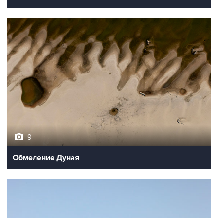
9
Обмеление Дуная