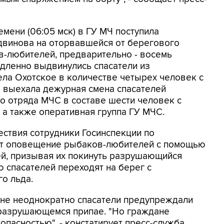
емени (06:05 мск) в ГУ МЧ поступила
двинова на оторвавшейся от берегового
в-любителей, предварительно - восемь
дленно выдвинулись спасатели из
ела Охотское в количестве четырех человек с
 выехала дежурная смена спасателей
о отряда МЧС в составе шести человек с
а также оперативная группа ГУ МЧС.
ствия сотрудники Госинспекции по
ят оповещение рыбаков-любителей с помощью
й, призывая их покинуть разрушающийся
 спасателей переходят на берег с
о льда.
уне неоднократно спасатели предупреждали
 разрушающемся припае. "Но граждане
пасностью", - констатирует пресс-служба.