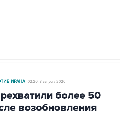
НН 7725383515 Erid: F7NfYUJCUneVdwcydK6A
2027 года импорт, выпуск и обращение
ОТИВ ИРАНА
02:20, 8 августа 2026
ехватили более 50
осле возобновления