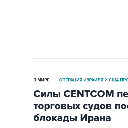
агрокомплексов
Социальная реклама, АНО «Национальные приоритеты».
И
Кабмин РФ разрешил до 1 июля 
бензина Евро 2, Евро 3, Евро 4
В МИРЕ
ОПЕРАЦИЯ ИЗРАИЛЯ И США ПР
→
Силы CENTCOM пер
торговых судов п
блокады Ирана