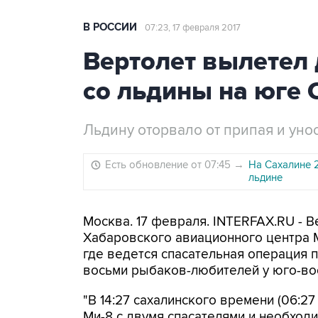
В РОССИИ
07:23, 17 февраля 2017
Вертолет вылетел
со льдины на юге 
Льдину оторвало от припая и уно
Есть обновление от 07:45
→
На Сахалине 
льдине
Москва. 17 февраля. INTERFAX.RU - 
Хабаровского авиационного центра 
где ведется спасательная операция 
восьми рыбаков-любителей у юго-во
"В 14:27 сахалинского времени (06:2
Ми-8 с двумя спасателями и необходи