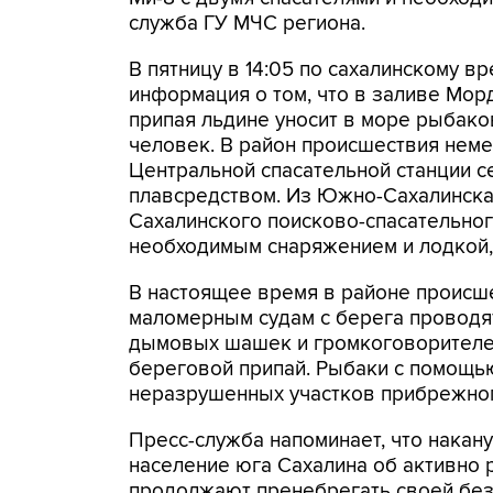
служба ГУ МЧС региона.
В пятницу в 14:05 по сахалинскому вр
информация о том, что в заливе Мор
припая льдине уносит в море рыбако
человек. В район происшествия неме
Центральной спасательной станции с
плавсредством. Из Южно-Сахалинска
Сахалинского поисково-спасательног
необходимым снаряжением и лодкой, 
В настоящее время в районе происше
маломерным судам с берега провод
дымовых шашек и громкоговорителе
береговой припай. Рыбаки с помощью
неразрушенных участков прибрежног
Пресс-служба напоминает, что накан
население юга Сахалина об активно
продолжают пренебрегать своей безо