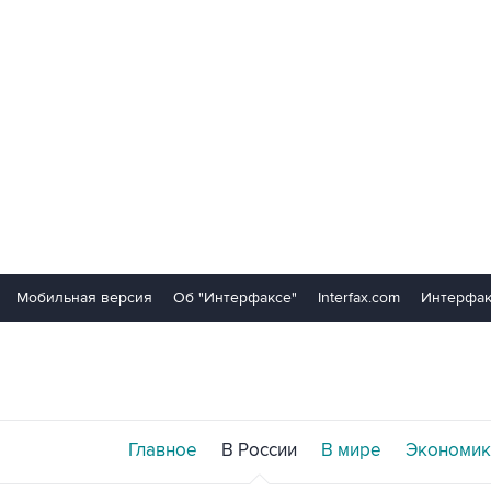
Мобильная версия
Об "Интерфаксе"
Interfax.com
Интерфак
Главное
В России
В мире
Экономик