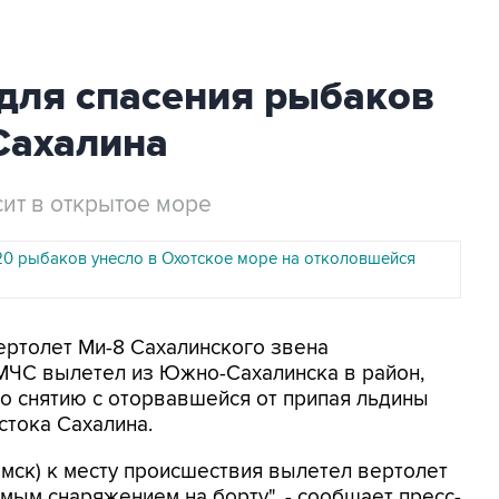
 для спасения рыбаков
Сахалина
сит в открытое море
20 рыбаков унесло в Охотское море на отколовшейся
Вертолет Ми-8 Сахалинского звена
МЧС вылетел из Южно-Сахалинска в район,
по снятию с оторвавшейся от припая льдины
стока Сахалина.
7 мск) к месту происшествия вылетел вертолет
мым снаряжением на борту", - сообщает пресс-