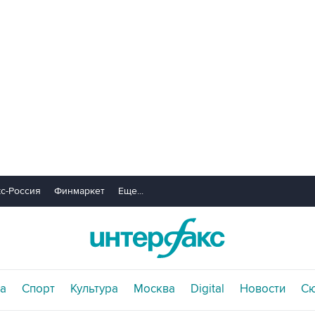
с-Россия
Финмаркет
Еще...
а
Спорт
Культура
Москва
Digital
Новости
С