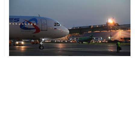
10 августа, 02:31
Доступ к интернету на Камчатке ограничат с 12 по 16
августа
09 августа, 22:39
Число жертв атаки БПЛА на Белгород выросло до
шести
09 августа, 21:58
Два мирных жителя погибли, семеро пострадали в
результате атаки БПЛА на ДНР