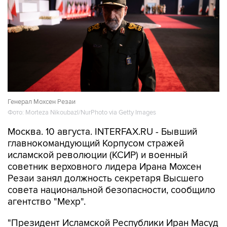
Генерал Мохсен Резаи
Фото: Morteza Nikoubazl/NurPhoto via Getty Images
Москва. 10 августа. INTERFAX.RU - Бывший
главнокомандующий Корпусом стражей
исламской революции (КСИР) и военный
советник верховного лидера Ирана Мохсен
Резаи занял должность секретаря Высшего
совета национальной безопасности, сообщило
агентство "Мехр".
"Президент Исламской Республики Иран Масуд