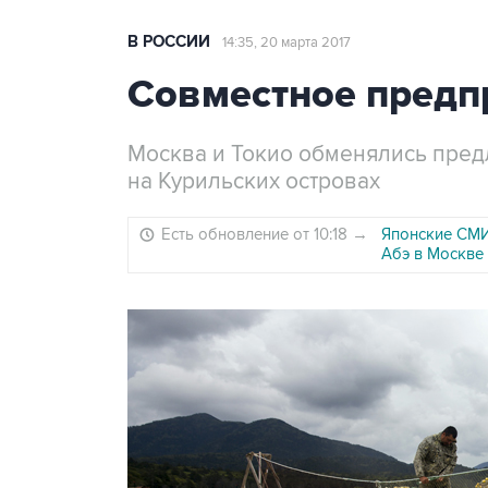
В РОССИИ
14:35, 20 марта 2017
Совместное предп
Москва и Токио обменялись пред
на Курильских островах
Есть обновление от 10:18
→
Японские СМИ
Абэ в Москве