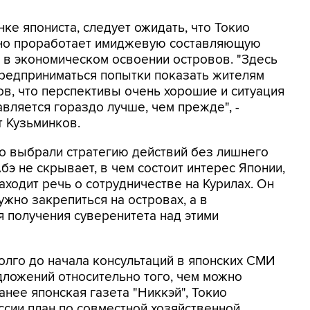
ке япониста, следует ожидать, что Токио
но проработает имиджевую составляющую
я в экономическом освоении островов. "Здесь
предприниматься попытки показать жителям
ов, что перспективы очень хорошие и ситуация
вляется гораздо лучше, чем прежде", -
т Кузьминков.
ио выбрали стратегию действий без лишнего
бэ не скрывает, в чем состоит интерес Японии,
аходит речь о сотрудничестве на Курилах. Он
ужно закрепиться на островах, а в
я получения суверенитета над этими
лго до начала консультаций в японских СМИ
ложений относительно того, чем можно
анее японская газета "Никкэй", Токио
сии план по совместной хозяйственной