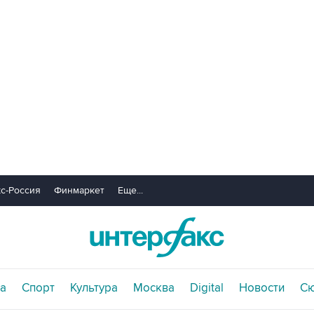
с-Россия
Финмаркет
Еще...
а
Спорт
Культура
Москва
Digital
Новости
С