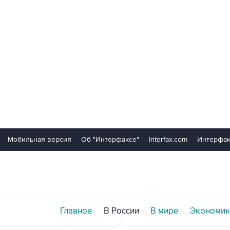
Мобильная версия
Об "Интерфаксе"
Interfax.com
Интерфак
Главное
В России
В мире
Экономик