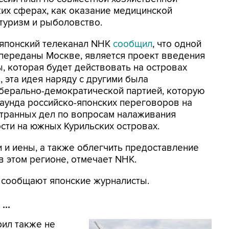
ких сферах, как оказание медицинской
туризм и рыболовство.
 японский телеканал NHK
сообщил
, что одной
 переданы Москве, является проект введения
, которая будет действовать на островах
 эта идея наряду с другими была
берально-демократической партией, которую
раунда российско-японских переговоров на
странных дел по вопросам налаживания
сти на южных Курильских островах.
 и иены, а также облегчить предоставление
в этом регионе, отмечает NHK.
к сообщают японские журналисты.
...
рил также не