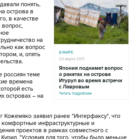
давали понять,
на острова в
го, в качестве
й вопрос,
ьное
трудничество на
льно как вопрос
В МИРЕ
ором, и, опять
20 марта 2017
ельства.
Япония поднимет вопрос
е россиян теме
о ракетах на острове
Итуруп во время встречи
кие времена
с Лавровым
которой есть
Читать подробнее
их островах – на
г Кожемяко заявил ранее "Интерфаксу", что
ь комфортные инфраструктурные и
ения проектов в рамках совместного с
Курил. "Условия для того, чтобы было меньше