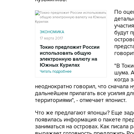
По оцен
деталь
участи
будут 
ЭКОНОМИКА
17 марта 2017
остров
предста
Токио предложит России
говори
использовать общую
электронную валюту на
Южных Курилах
"В Ток
Читать подробнее
шума. А
когда з
неоднократно говорил, что сначала н
дальнейшем прилагать все усилия дл
территориями", - отмечает японист.
Что же предлагают японцы? Еще задо
появилась информация о пакете пред
заниматься на островах. Как писала р
выражает готовность предложить Рос