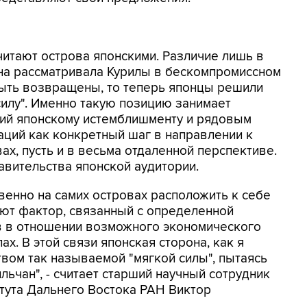
читают острова японскими. Различие лишь в
она рассматривала Курилы в бескомпромиссном
быть возвращены, то теперь японцы решили
илу". Именно такую позицию занимает
ий японскому истемблишменту и рядовым
ций как конкретный шаг в направлении к
х, пусть и в весьма отдаленной перспективе.
авительства японской аудитории.
венно на самих островах расположить к себе
ают фактор, связанный с определенной
 в отношении возможного экономического
х. В этой связи японская сторона, как я
твом так называемой "мягкой силы", пытаясь
льчан", - считает старший научный сотрудник
тута Дальнего Востока РАН Виктор