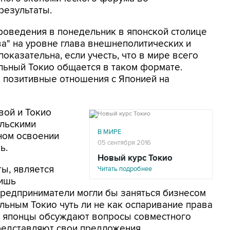
результаты.
роведения в понедельник в японской столице
ва" на уровне глава внешнеполитических и
оказательна, если учесть, что в мире всего
льный Токио общается в таком формате.
 позитивные отношения с Японией на
вой и Токио
ильскими
В МИРЕ
ном освоении
05 сентября 2016
ь.
Новый курс Токио
ты, является
Читать подробнее
лишь
предприниматели могли бы заняться бизнесом
льным Токио чуть ли не как оспаривание права
е японцы обсуждают вопросы совместного
редставляют свои предложения.