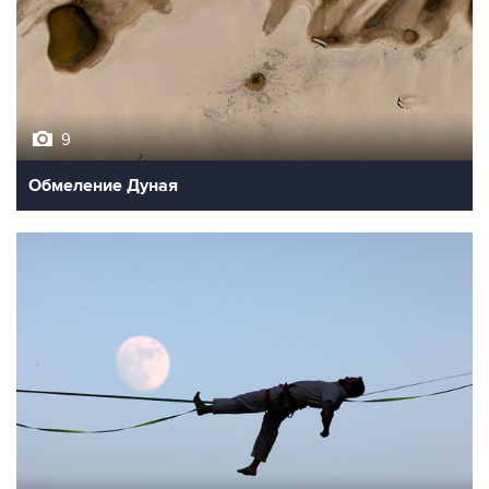
9
Обмеление Дуная