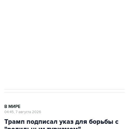
ФСБ сообщила о задержании в Приморье
подростков, готовивших теракт на объекте
Росгвардии
Как российские медицинские технологии
выходят на мировые рынки
Социальная реклама, АНО «Национальные приоритеты».
ИНН 7725383515 Erid: F7NfYUJCUneVdTRF8PRs
Аксенов сообщил о четвертом погибшем в
результате атаки ВСУ на Крым
В МИРЕ
04:45, 7 августа 2026
Трамп подписал указ для борьбы с