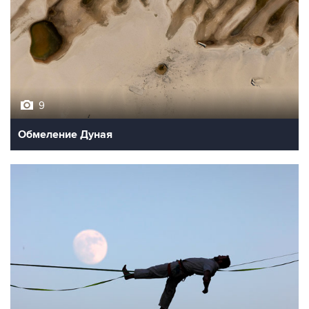
9
Обмеление Дуная