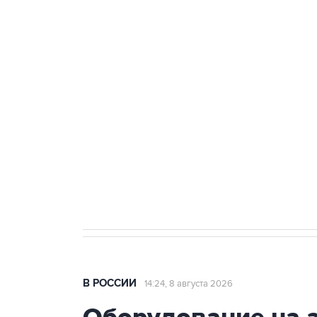
ФСБ сообщила о задержании в 
теракт на объекте Росгвардии
Беспилотные технологии и ИИ н
агрокомплексов
Социальная реклама, АНО «Национальные приоритеты».
И
Кабмин РФ разрешил до 1 июля 
бензина Евро 2, Евро 3, Евро 4
В РОССИИ
14:24, 8 августа 2026