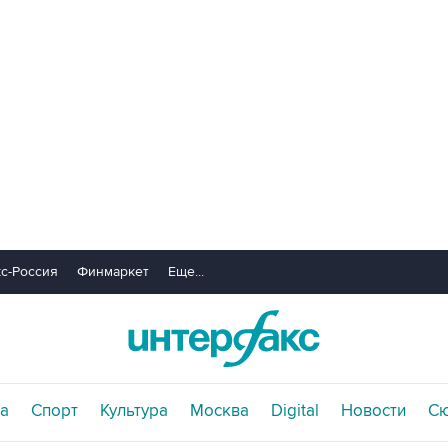
с-Россия
Финмаркет
Еще...
а
Спорт
Культура
Москва
Digital
Новости
С