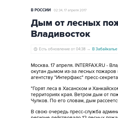
В РОССИИ
02:34, 17 апреля 2017
Дым от лесных по
Владивосток
Есть обновление от 04:38
→
В Забайкалье
Москва. 17 апреля. INTERFAX.RU - Вл
окутан дымом из-за лесных пожаров
агентству "Интерфакс" пресс-секрет
"Горят леса в Хасанском и Ханкайско
территориях края. Ветром дым от пож
Чулков. По его словам, дым рассеется
В свою очередь пресс-служба админи
регионе действовало 12 лесных пожа