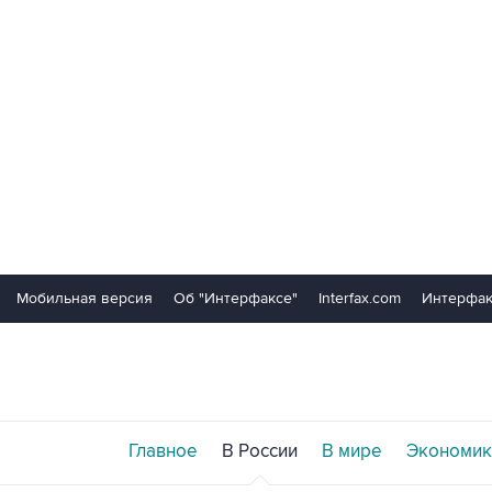
Мобильная версия
Об "Интерфаксе"
Interfax.com
Интерфак
Главное
В России
В мире
Экономик