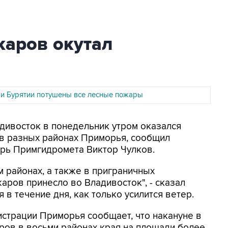
жаров окутал
 и Бурятии потушены все лесные пожары
адивосток в понедельник утром оказался
 в разных районах Приморья, сообщил
арь Примгидромета Виктор Чулков.
м районах, а также в приграничных
аров принесло во Владивосток", - сказал
 в течение дня, как только усилится ветер.
страции Приморья сообщает, что накануне в
ров в восьми районах края на площади более