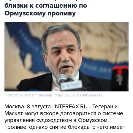
близки к соглашению по
Ормузскому проливу
Фото: Arun Kumar/ The India Today Group via Getty Images
Москва. 8 августа. INTERFAX.RU - Тегеран и
Маскат могут вскоре договориться о системе
управления судоходством в Ормузском
проливе, однако снятие блокады с него имеет