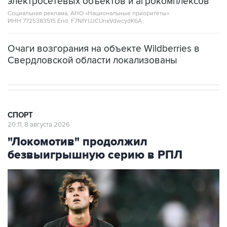
электросетевых объектов и агрокомплексов
Социальная реклама, АНО «Национальные приоритеты».
ИНН 7725383515 Erid: F7NfYUJCUneVdwcydK6A
Очаги возгорания на объекте Wildberries в
Свердловской области локализованы
СПОРТ
20:11, 8 августа 2026
"Локомотив" продолжил
безвыигрышную серию в РПЛ