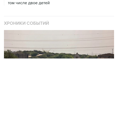
том числе двое детей
ХРОНИКИ СОБЫТИЙ
❮
❯
Обострение палестино-израильского конфликта
О
2521 материалов