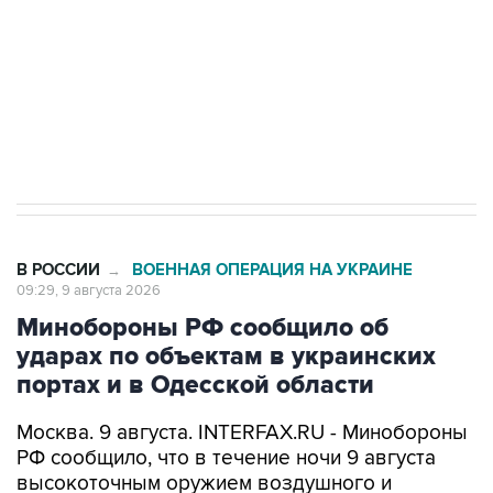
Социальная реклама, АНО «Национальные приоритеты».
ИНН 7725383515 Erid: F7NfYUJCUneVdwcydK6A
Кабмин РФ разрешил до 1 июля 2027 года
импорт, выпуск и обращение бензина Евро 2,
Евро 3, Евро 4
В РОССИИ
ВОЕННАЯ ОПЕРАЦИЯ НА УКРАИНЕ
→
09:29, 9 августа 2026
Минобороны РФ сообщило об
ударах по объектам в украинских
портах и в Одесской области
Москва. 9 августа. INTERFAX.RU - Минобороны
РФ сообщило, что в течение ночи 9 августа
высокоточным оружием воздушного и