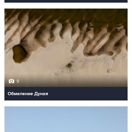
9
Обмеление Дуная