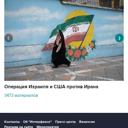
❮
❯
В
Операция Израиля и США против Ирана
1
3473 материалов
Контакты
Об "Интерфаксе"
Пресс-центр
Вакансии
Реклама на сайте
Мероприятия