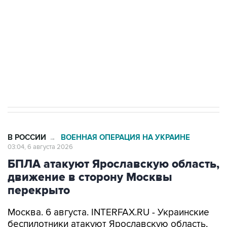
Как российские медицинские технологии
выходят на мировые рынки
Социальная реклама, АНО «Национальные приоритеты».
ИНН 7725383515 Erid: F7NfYUJCUneVdTRF8PRs
Трамп заявил, что переговоры с Ираном
начнутся в понедельник
В РОССИИ
ВОЕННАЯ ОПЕРАЦИЯ НА УКРАИНЕ
→
03:04, 6 августа 2026
БПЛА атакуют Ярославскую область,
движение в сторону Москвы
перекрыто
Москва. 6 августа. INTERFAX.RU - Украинские
беспилотники атакуют Ярославскую область,