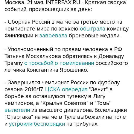
Москва. 21 мая. INTERFAX.RU - Краткая сводка
событий, произошедших за день:
- Сборная России в матче за третье место на
чемпионате мира по хоккею
обыграла
команду
Финляндии и
завоевала
бронзовые медали.
- Уполномоченный по правам человека в РФ
Татьяна Москалькова обратилась к Дональду
Трампу
с просьбой о помиловании
российского
летчика Константина Ярошенко.
- Завершился чемпионат России по футболу
сезона-2016/17.
ЦСКА опередил
"Зенит" в
борьбе за оставшуюся путевку в Лигу
чемпионов, а "Крылья Советов" и "Томь"
вылетели
из высшего дивизиона. Болельщики
"Спартака" на матче в Туле выбежали на поле
и
устроили беспорядки
на трибунах.