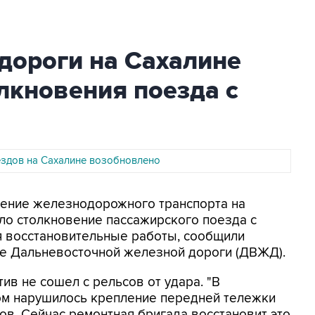
дороги на Сахалине
лкновения поезда с
здов на Сахалине возобновлено
жение железнодорожного транспорта на
шло столкновение пассажирского поезда с
я восстановительные работы, сообщили
бе Дальневосточной железной дороги (ДВЖД).
тив не сошел с рельсов от удара. "В
ком нарушилось крепление передней тележки
ов. Сейчас ремонтная бригада восстановит это