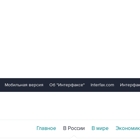
Мобильная версия
Об "Интерфаксе"
Interfax.com
Интерфак
Главное
В России
В мире
Экономик