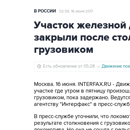
В РОССИИ
02:56, 16 июня 2017
Участок железной 
закрыли после сто
грузовиком
Есть обновление от 05:28
→
Движение пое
Москва. 16 июня. INTERFAX.RU - Дви
участке где утром в пятницу произо
грузовиком, пока задержано. Ведутс
агентству "Интерфакс" в пресс-служ
В пресс-службе уточнили, что локомо
результате столкновения с грузови
локомотива. Но она не сошла с рельс