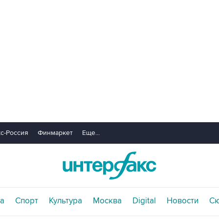
с-Россия
Финмаркет
Еще...
а
Спорт
Культура
Москва
Digital
Новости
С