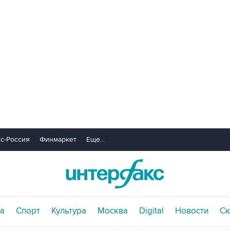
с-Россия
Финмаркет
Еще...
а
Спорт
Культура
Москва
Digital
Новости
С