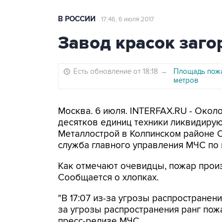
В РОССИИ
17:46, 6 июля 2017
Завод красок заго
Есть обновление от 18:18
→
Площадь пожа
метров
Москва. 6 июля. INTERFAX.RU - Окол
десятков единиц техники ликвидиру
Металлострой в Колпинском районе С
служба главного управления МЧС по 
Как отмечают очевидцы, пожар произ
Сообщается о хлопках.
"В 17:07 из-за угрозы распространени
за угрозы распространения ранг пожа
пресс-релизе МЧС.