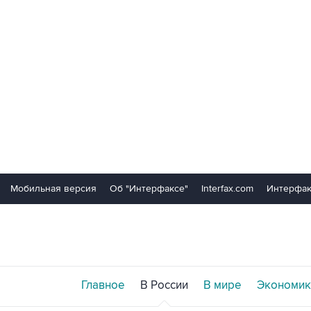
Мобильная версия
Об "Интерфаксе"
Interfax.com
Интерфак
Главное
В России
В мире
Экономик